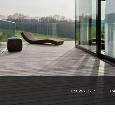
Réf. 2671069
3 p