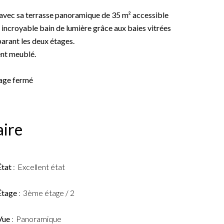
 avec sa terrasse panoramique de 35 m² accessible
 incroyable bain de lumière grâce aux baies vitrées
parant les deux étages.
ent meublé.
age fermé
ire
État
Excellent état
Étage
3ème étage / 2
Vue
Panoramique