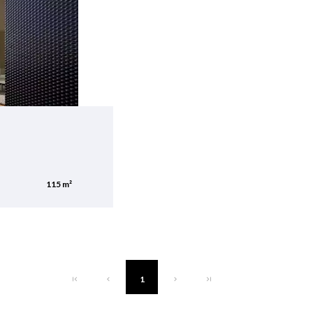
115 m²
1