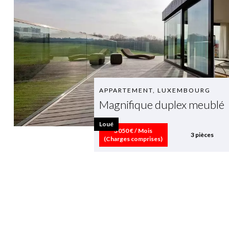
APPARTEMENT, LUXEMBOURG
Magnifique duplex meublé
Loué
3 050 € / Mois
3 pièces
(Charges comprises)